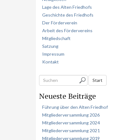
Lage des Alten Friedhofs
Geschichte des Friedhofs
Der Förderverein
Arbeit des Fördervereins
Mitgliedschaft
Satzung
Impressum
Kontakt
S
Start
u
Neueste Beiträge
c
h
Führung über den Alten Friedhof
e
Mitgliederversammlung 2026
n
Mitgliederversammlung 2024
Mitgliederversammlung 2021
Mitgliederversammlung 2019