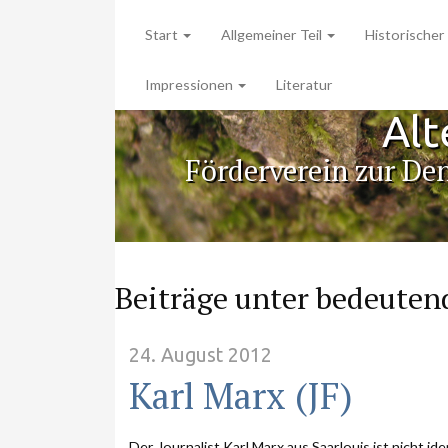
Start
Allgemeiner Teil
Historischer 
Impressionen
Literatur
Alt
Förderverein zur De
Beiträge unter bedeutend
24. August 2012
Karl Marx (JF)
Der Journalist Karl Marx aus Saarlouis ist nicht i