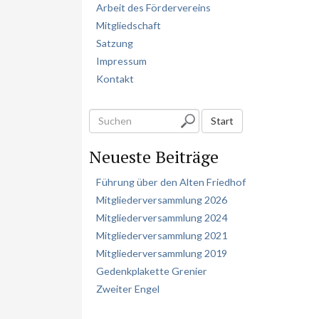
Arbeit des Fördervereins
Mitgliedschaft
Satzung
Impressum
Kontakt
S
Start
u
Neueste Beiträge
c
h
Führung über den Alten Friedhof
e
Mitgliederversammlung 2026
n
Mitgliederversammlung 2024
Mitgliederversammlung 2021
Mitgliederversammlung 2019
Gedenkplakette Grenier
Zweiter Engel