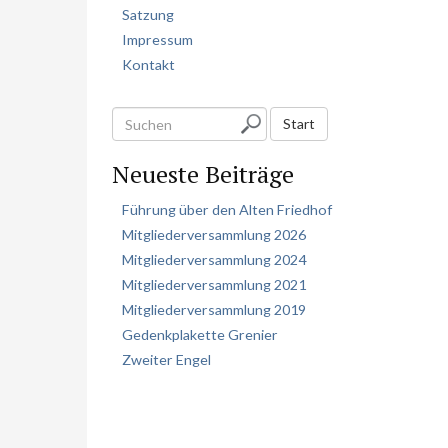
Satzung
Impressum
Kontakt
S
Start
u
Neueste Beiträge
c
h
Führung über den Alten Friedhof
e
Mitgliederversammlung 2026
n
Mitgliederversammlung 2024
Mitgliederversammlung 2021
Mitgliederversammlung 2019
Gedenkplakette Grenier
Zweiter Engel