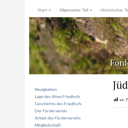
Start
Allgemeiner Teil
Historischer Te
Förd
Jüd
Neuigkeiten
Lage des Alten Friedhofs
vs:
7
Geschichte des Friedhofs
Der Förderverein
Arbeit des Fördervereins
Mitgliedschaft