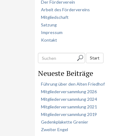
Der Förderverein
Arbeit des Fördervereins
Mitgliedschaft
Satzung
Impressum
Kontakt
S
Start
u
Neueste Beiträge
c
h
Führung über den Alten Friedhof
e
Mitgliederversammlung 2026
n
Mitgliederversammlung 2024
Mitgliederversammlung 2021
Mitgliederversammlung 2019
Gedenkplakette Grenier
Zweiter Engel