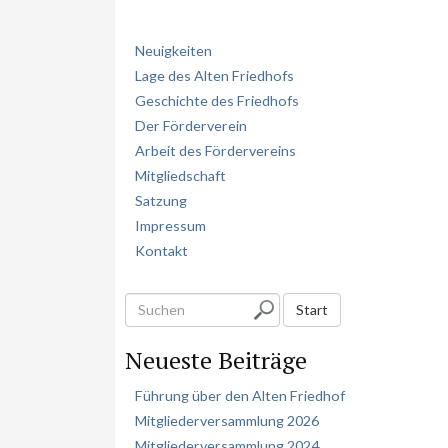
Neuigkeiten
Lage des Alten Friedhofs
Geschichte des Friedhofs
Der Förderverein
Arbeit des Fördervereins
Mitgliedschaft
Satzung
Impressum
Kontakt
S
Start
u
Neueste Beiträge
c
h
Führung über den Alten Friedhof
e
Mitgliederversammlung 2026
n
Mitgliederversammlung 2024